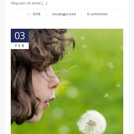
Aliquam sit amet […]
By:
SCFB
|
Uncategorized
|
0 comments
03
FEB