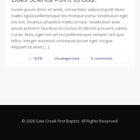
Lorem ipsum dolor sit amet, consectetur adipiscing elit. Nunc
mattis ligula pellentesque nisi tristique porta. Vestibulum eget
nisi est. Vivamus pharetra mattis ornare. Vestibulum ante
ipsum primis in faucibus orci luctus et ultrices posuere cubilia
Curae; Nunc eget nisl vel nisl pellentesque semper sed quis
tellus. Integer euismod consequat ipsum eget congue.
Aliquam sit amet […]
By:
SCFB
|
Uncategorized
|
0 comments
© 2026 Sale Creek First Baptist. All Rights Reserved.