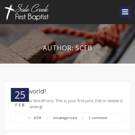
AUTHOR:
SCFB
Hello world!
25
Welcome to WordPress. This is your first post. Edit or delete it,
FEB
then start writing!
By:
SCFB
|
Uncategorized
|
1 comment