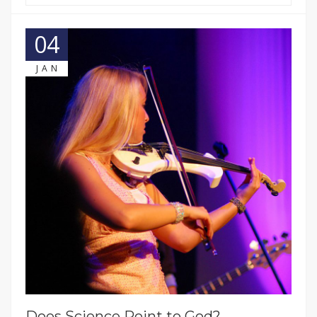
04
JAN
Does Science Point to God?