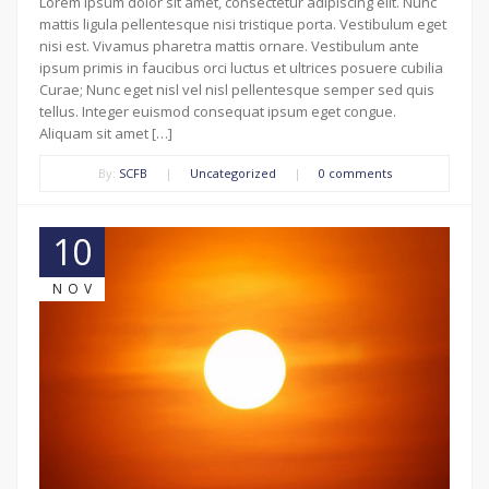
Lorem ipsum dolor sit amet, consectetur adipiscing elit. Nunc
mattis ligula pellentesque nisi tristique porta. Vestibulum eget
nisi est. Vivamus pharetra mattis ornare. Vestibulum ante
ipsum primis in faucibus orci luctus et ultrices posuere cubilia
Curae; Nunc eget nisl vel nisl pellentesque semper sed quis
tellus. Integer euismod consequat ipsum eget congue.
Aliquam sit amet […]
By:
SCFB
|
Uncategorized
|
0 comments
10
NOV